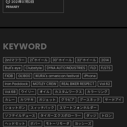
2021年07月2日
PRIMARY
KEYWORD
2in1マフラー
21"ホイール
30”ホイール
32”ホイール
2014
Bull's eye
Clubstyle
DYNA AUTO INDUSTRIES
FLD
FLSTS
FXDB
GL1800
IKURA's american festival
iPhone
Iron Paddock
MOTLEY CREW
REAL BIKER RESPECT
Vol.62
Vol.68
ウイリー
オイル
カスタムワークス
カラーリング
カレー
カワサキ
ガジェット
グラビア
グースネック
サードアイ
ショットガン
スィッチバック
スマートフォンホルダー
ソフテイルデュース
タイガーエクスポローラー
ダッジ
トロン
ヘッドセット
ボバー
モトーリモーダ
ヨッシーズ