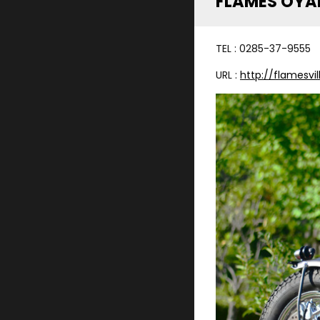
FLAMES OY
TEL : 0285-37-9555
URL :
http://flamesvi