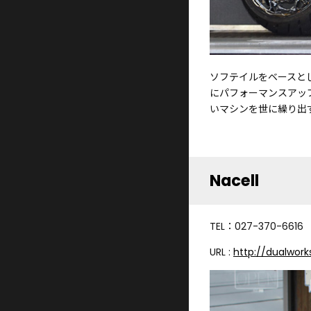
ソフテイルをベースと
にパフォーマンスアッ
いマシンを世に繰り出
Nacell
TEL：027-370-6616
URL :
http://dualwor