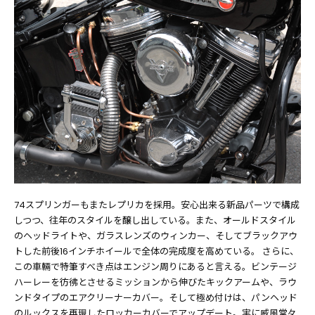
74スプリンガーもまたレプリカを採用。安心出来る新品パーツで構成
しつつ、往年のスタイルを醸し出している。また、オールドスタイル
のヘッドライトや、ガラスレンズのウィンカー、そしてブラックアウ
トした前後16インチホイールで全体の完成度を高めている。 さらに、
この車輛で特筆すべき点はエンジン周りにあると言える。ビンテージ
ハーレーを彷彿とさせるミッションから伸びたキックアームや、ラウ
ンドタイプのエアクリーナーカバー。そして極め付けは、パンヘッド
のルックスを再現したロッカーカバーでアップデート。実に威風堂々