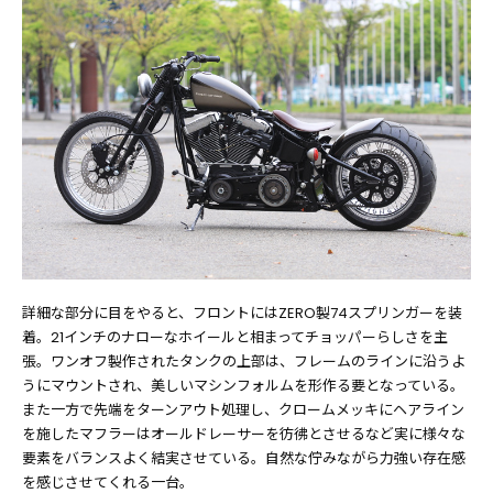
詳細な部分に目をやると、フロントにはZERO製74スプリンガーを装
着。21インチのナローなホイールと相まってチョッパーらしさを主
張。ワンオフ製作されたタンクの上部は、フレームのラインに沿うよ
うにマウントされ、美しいマシンフォルムを形作る要となっている。
また一方で先端をターンアウト処理し、クロームメッキにヘアライン
を施したマフラーはオールドレーサーを彷彿とさせるなど実に様々な
要素をバランスよく結実させている。自然な佇みながら力強い存在感
を感じさせてくれる一台。