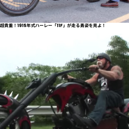
超貴重！1915年式ハーレー「11F」が走る勇姿を見よ！