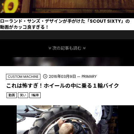
ローランド・サンズ・デザインが手がけた「SCOUT SIXTY」の
動画がカッコ良すぎる！
次の記事も読む
2016年03月9日
PRIMARY
CUSTOM MACHINE
これは怖すぎ！ホイールの中に乗る１輪バイク
動画
笑い
1輪車