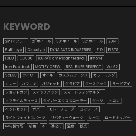
KEYWORD
2in1マフラー
21"ホイール
30”ホイール
32”ホイール
2014
Bull's eye
Clubstyle
DYNA AUTO INDUSTRIES
FLD
FLSTS
FXDB
GL1800
IKURA's american festival
iPhone
Iron Paddock
MOTLEY CREW
REAL BIKER RESPECT
Vol.62
Vol.68
ウイリー
オイル
カスタムワークス
カラーリング
カレー
カワサキ
ガジェット
グラビア
グースネック
サードアイ
ショットガン
スィッチバック
スマートフォンホルダー
ソフテイルデュース
タイガーエクスポローラー
ダッジ
トロン
ヘッドセット
ボバー
モトーリモーダ
ヨッシーズ
ライトウェイトスポーツ
リバティーウォーク
レース
ロードホッパー
中村製作所
新色
本
浜松市
温泉
観光