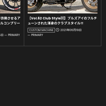
未来を彷彿させるア
【Vol.62 Club Style】ブルズアイのフルチ
イルコンプリー
ューンされた渾身のクラブスタイル!!
2021年06月19日
CUSTOM MACHINE
5日
PRIMARY
PRIMARY