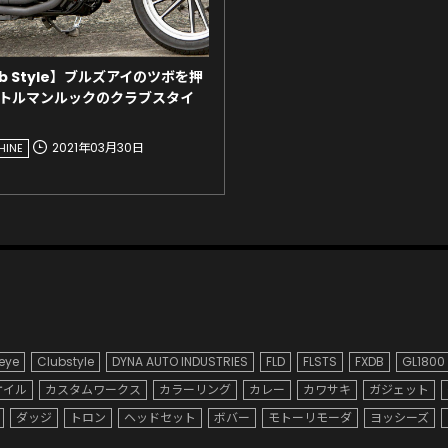
Club Style】ブルズアイのツボを押
トルマンルックのクラブスタイ
2021年03月30日
HINE
 eye
Clubstyle
DYNA AUTO INDUSTRIES
FLD
FLSTS
FXDB
GL1800
オイル
カスタムワークス
カラーリング
カレー
カワサキ
ガジェット
ダッジ
トロン
ヘッドセット
ボバー
モトーリモーダ
ヨッシーズ