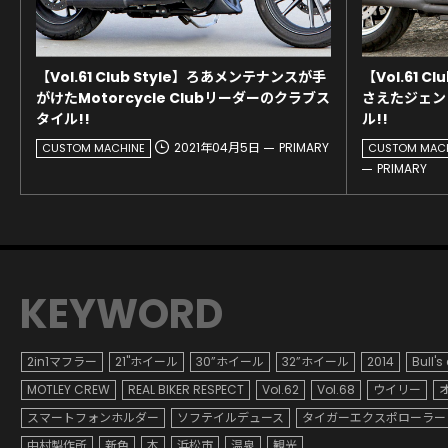
【Vol.61 Club Style】ろあメンテナンスが手
【Vol.61 
がけたMotorcycle Clubリーダーのクラブス
さえたジェン
タイル!!
ル!!
2021年04月5日
PRIMARY
CUSTOM MACHINE
CUSTOM MAC
PRIMARY
KEYWORD
2in1マフラー
21"ホイール
30”ホイール
32”ホイール
2014
Bull's
MOTLEY CREW
REAL BIKER RESPECT
Vol.62
Vol.68
ウイリー
スマートフォンホルダー
ソフテイルデュース
タイガーエクスポローラー
中村製作所
新色
本
浜松市
温泉
観光