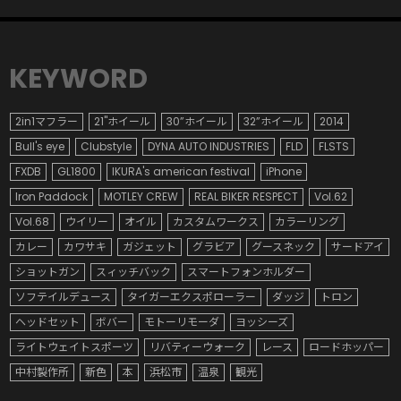
KEYWORD
2in1マフラー
21"ホイール
30”ホイール
32”ホイール
2014
Bull's eye
Clubstyle
DYNA AUTO INDUSTRIES
FLD
FLSTS
FXDB
GL1800
IKURA's american festival
iPhone
Iron Paddock
MOTLEY CREW
REAL BIKER RESPECT
Vol.62
Vol.68
ウイリー
オイル
カスタムワークス
カラーリング
カレー
カワサキ
ガジェット
グラビア
グースネック
サードアイ
ショットガン
スィッチバック
スマートフォンホルダー
ソフテイルデュース
タイガーエクスポローラー
ダッジ
トロン
ヘッドセット
ボバー
モトーリモーダ
ヨッシーズ
ライトウェイトスポーツ
リバティーウォーク
レース
ロードホッパー
中村製作所
新色
本
浜松市
温泉
観光