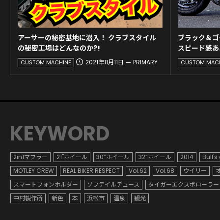
アーサーの秘密基地に潜入！ クラブスタイル
ブラック＆ゴ
の秘密工場はどんなのか?!
スピード感あ
2021年11月11日
PRIMARY
CUSTOM MACHINE
CUSTOM MAC
KEYWORD
2in1マフラー
21"ホイール
30”ホイール
32”ホイール
2014
Bull's
MOTLEY CREW
REAL BIKER RESPECT
Vol.62
Vol.68
ウイリー
スマートフォンホルダー
ソフテイルデュース
タイガーエクスポローラー
中村製作所
新色
本
浜松市
温泉
観光