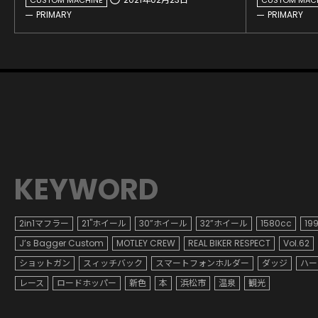
PRIMARY
PRIMARY
KEYWORD
2in1マフラー
21"ホイール
30”ホイール
32”ホイール
1580cc
19
J’s Bagger Custom
MOTLEY CREW
REAL BIKER RESPECT
Vol.62
ショットガン
スィッチバック
スマートフォンホルダー
ダッジ
ハー
レース
ロードホッパー
新色
本
浜松市
温泉
観光