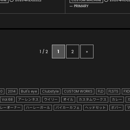
PRIMARY
1 / 2
1
2
»
90
2014
Bull's eye
Clubstyle
CUSTOM WORKS
FLD
FLSTS
FXD
Vol.68
アーレンネス
ウイリー
オイル
カスタムワークス
カレー
レーオーナー
ハーレーガール
バイカーカフェ
ヘッドセット
ボバー