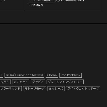
PRIMARY
B
IKURA's american festival
iPhone
Iron Paddock
カワサキ
ガジェット
グラビア
グレーシアインダストリー
マフラーサウンド
モトーリモーダ
ヨッシーズ
ライトウェイトスポーツ