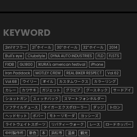
KEYWORD
2in1マフラー
21"ホイール
30”ホイール
32”ホイール
2014
Bull's eye
Clubstyle
DYNA AUTO INDUSTRIES
FLD
FLSTS
FXDB
GL1800
IKURA's american festival
iPhone
Iron Paddock
MOTLEY CREW
REAL BIKER RESPECT
Vol.62
Vol.68
ウイリー
オイル
カスタムワークス
カラーリング
カレー
カワサキ
ガジェット
グラビア
グースネック
サードアイ
ショットガン
スィッチバック
スマートフォンホルダー
ソフテイルデュース
タイガーエクスポローラー
ダッジ
トロン
ヘッドセット
ボバー
モトーリモーダ
ヨッシーズ
ライトウェイトスポーツ
リバティーウォーク
レース
ロードホッパー
中村製作所
新色
本
浜松市
温泉
観光