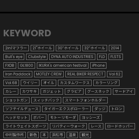
KEYWORD
2in1マフラー
21"ホイール
30”ホイール
32”ホイール
2014
Bull's eye
Clubstyle
DYNA AUTO INDUSTRIES
FLD
FLSTS
FXDB
GL1800
IKURA's american festival
iPhone
Iron Paddock
MOTLEY CREW
REAL BIKER RESPECT
Vol.62
Vol.68
ウイリー
オイル
カスタムワークス
カラーリング
カレー
カワサキ
ガジェット
グラビア
グースネック
サードアイ
ショットガン
スィッチバック
スマートフォンホルダー
ソフテイルデュース
タイガーエクスポローラー
ダッジ
トロン
ヘッドセット
ボバー
モトーリモーダ
ヨッシーズ
ライトウェイトスポーツ
リバティーウォーク
レース
ロードホッパー
中村製作所
新色
本
浜松市
温泉
観光