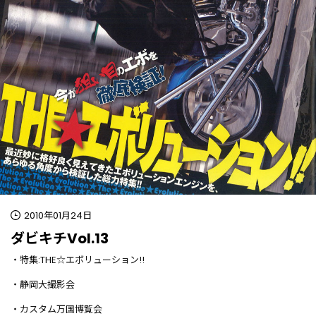
2010年01月24日
ダビキチVol.13
・特集:THE☆エボリューション!!
・静岡大撮影会
・カスタム万国博覧会