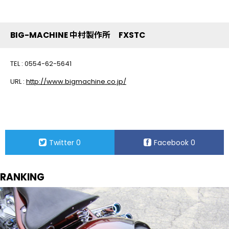
BIG-MACHINE 中村製作所 FXSTC
TEL : 0554-62-5641
URL :
http://www.bigmachine.co.jp/
Twitter
0
Facebook
0
RANKING