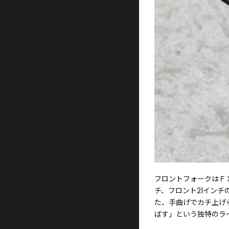
フロントフォークはＦ
チ、フロント21イン
た、手曲げでカチ上げ
ばす」という独特のラ