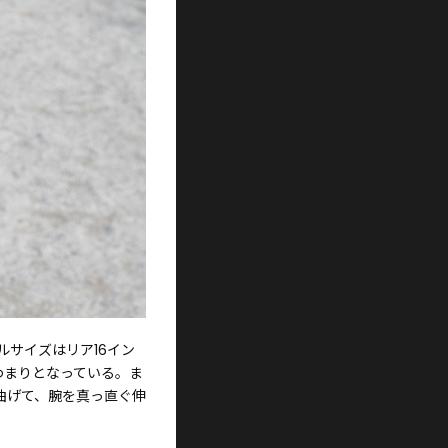
サイズはリア16イン
わまりとなっている。ま
曲げて、腕を真っ直ぐ伸