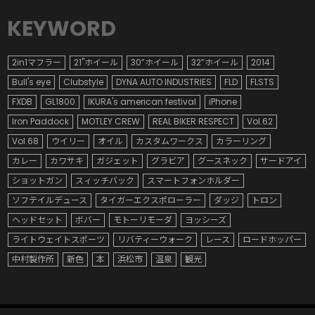
KEYWORD
2in1マフラー
21"ホイール
30”ホイール
32”ホイール
2014
Bull's eye
Clubstyle
DYNA AUTO INDUSTRIES
FLD
FLSTS
FXDB
GL1800
IKURA's american festival
iPhone
Iron Paddock
MOTLEY CREW
REAL BIKER RESPECT
Vol.62
Vol.68
ウイリー
オイル
カスタムワークス
カラーリング
カレー
カワサキ
ガジェット
グラビア
グースネック
サードアイ
ショットガン
スィッチバック
スマートフォンホルダー
ソフテイルデュース
タイガーエクスポローラー
ダッジ
トロン
ヘッドセット
ボバー
モトーリモーダ
ヨッシーズ
ライトウェイトスポーツ
リバティーウォーク
レース
ロードホッパー
中村製作所
新色
本
浜松市
温泉
観光